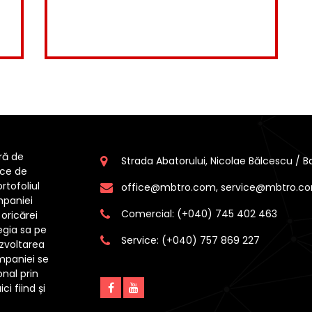
ră de
Strada Abatorului, Nicolae Bălcescu /
ice de
tofoliul
office@mbtro.com, service@mbtro.c
paniei
Comercial:
(+040) 745 402 463
oricărei
tegia sa pe
Service:
(+040) 757 869 227
zvoltarea
ompaniei se
onal prin
i fiind și