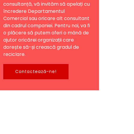
consultanță, vă invităm să apelați cu
încredere Departamentul
Comercial sau oricare alt consultant
din cadrul companiei. Pentru noi, va fi
o plăcere să putem oferi o mână de
ajutor oricărei organizații care
dorește să-și crească gradul de
reciclare.
Contactează-ne!