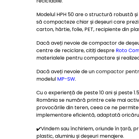
reciclabile.
Modelul HPH 50 are o structură robustă și p
să compacteze chiar și deșeuri care prezin
carton, hârtie, folie, PET, recipiente din pla
Dacă aveți nevoie de compactor de deșeuri
centre de reciclare, citiți despre
Roto Com
materialele pentru compactare și realizează
Dacă aveți nevoie de un
compactor pentr
modelul
MP-SW
.
Cu o experiență de peste 10 ani și peste 1
România se numără printre cele mai acti
provocările din teren, ceea ce ne permite 
implementare eficientă, adaptată oricărui
✔️Vindem sau închiriem, oriunde în țară, 
plastic, aluminiu
și deșeuri menajere.