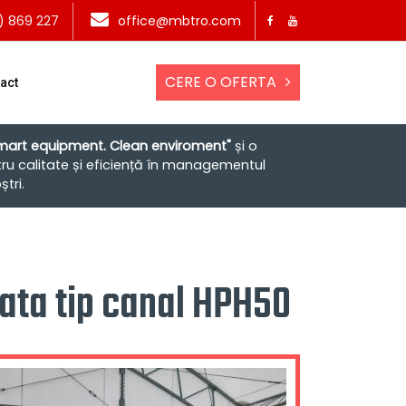
) 869 227
office@mbtro.com
CERE O OFERTA
act
mart equipment. Clean enviroment"
și o
ru calitate și eficiență în managementul
ștri.
ta tip canal HPH50