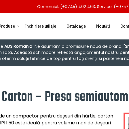
Comercial:
(+0745) 402 463
, Service:
(+0757
Produse
Închiriere utilaje
Cataloage
Noutăți
Cont
ne
ADS Romania
! Ne asumăm o promisiune nouă de brand,
"S
nizată. Această schimbare reflectă angajamentul nostru pent
ferim soluții tehnice de top pentru toți clienții și partenerii no
 Carton – Presa semiautoma
de un compactor pentru deșeuri din hârtie, carton
HPH 50 este ideală pentru volume mari de deșeuri