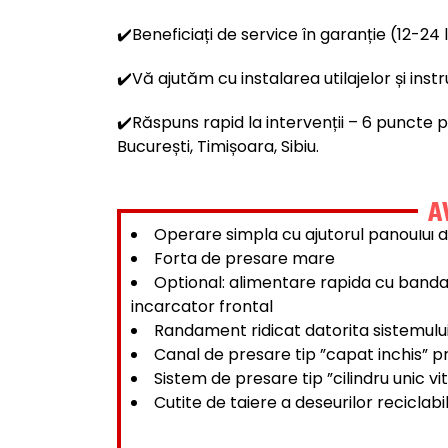
✔️Beneficiați de service în garanție (12-24 
✔️Vă ajutăm cu instalarea utilajelor și instr
✔️
Răspuns rapid la intervenții – 6 puncte pr
București, Timișoara, Sibiu.
A
Operare simpla cu ajutorul panoului
Forta de presare mare
Optional: alimentare rapida cu banda
incarcator frontal
Randament ridicat datorita sistemului
Canal de presare tip ”capat inchis” pr
Sistem de presare tip ”cilindru unic vi
Cutite de taiere a deseurilor reciclab