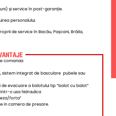
luni) și service în post-garanție.
uirea personalului.
oprii de service în Bacău, Pașcani, Brăila,
VANTAJE
 de comanda
, sistem integrat de basculare pubele sau
 de evacuare a balotului tip ”balot cu balot”
intr-o usa hidraulica
teza/forta”
ile in camera de presare.