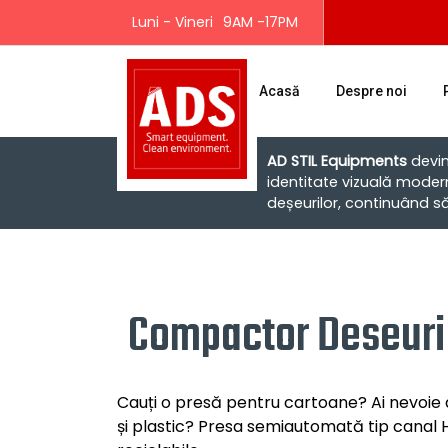
Luni - Vineri
9AM -17PM
Acasă
Despre noi
AD STIL Equipments
devi
identitate vizuală moder
deșeurilor, continuând să o
Compactor Deseuri
Cauți o presă pentru cartoane? Ai nevoie 
și plastic? Presa semiautomată tip canal 