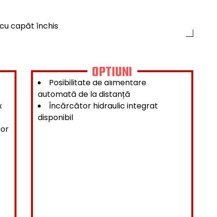
 ca urmare a operării automate
OPTIUNI
Posibilitate de alimentare
automată de la distanță
x
Încărcător hidraulic integrat
disponibil
tor