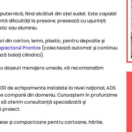
uternică, fiind alcătuit din oțel sudat. Este capabil
tă dificultăți la presare; presează cu ușurință
stic sau aluminiu.
 din carton, lemn, plastic, pentru depozite și
pactorul Prontos
(colectează automat și continuu
 baloți cilindrici).
u deșeuri menajere umede
, vă recomandăm
.500 de echipamente instalate la nivel național, ADS
ve companii din domeniu. Cunoaștem în profunzime
să oferim consultanță specializată și
 proiect.
prese și compactoare pentru cartoane, hârtie,