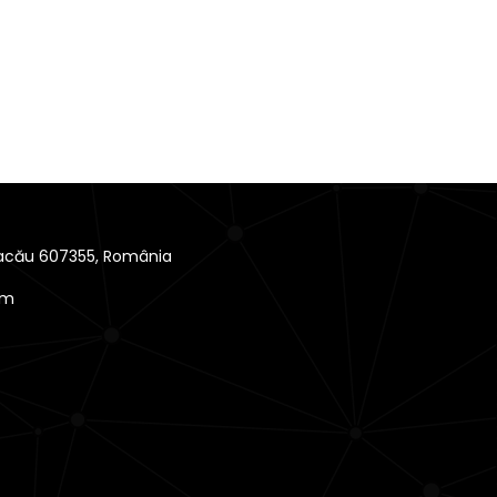
 Bacău 607355, România
om