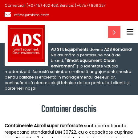
Comercial:
(+0745) 402 463
, Service:
(+0757) 869 227
office@mbtro.com
To
AD STIL Equipments
devine
ADS Romania
!
Ne asumăm o promisiune nouă de
brand,
"Smart equipment. Clean
enviroment"
și o identitate vizuală
modernizată. Această schimbare reflectă angajamentul nostru
pentru calitate și eficiență în managementul deșeurilor,
continuând să oferim soluții tehnice de top pentru toți clienții și
partenerii noștri.
Container deschis
Containerele Abroll super ranforsate
sunt confectionate
respectand standardul DIN 30722, cu o capacitate cuprinsa
3