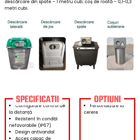
descărcare din spate – 1 metru cub; coș de roată – 0,1-0,3
metri cubi.
SPECIFICATII
OPTIUNI
Configurare control de
Personalizare la
la distanță
cerere
Rezistent în condiții
nefavorabile (IP67)
Design antivandal
Acces capac de