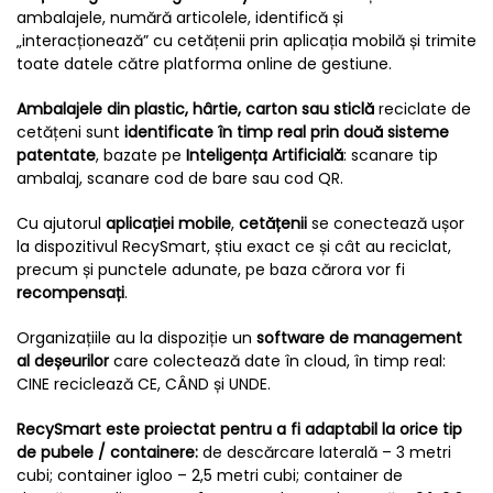
ambalajele, numără articolele, identifică și
„interacționează” cu cetățenii prin aplicația mobilă și trimite
toate datele către platforma online de gestiune.
Ambalajele din plastic, hârtie, carton sau sticlă
reciclate de
cetățeni sunt
identificate în timp real prin două sisteme
patentate
, bazate pe
Inteligența Artificială
: scanare tip
ambalaj, scanare cod de bare sau cod QR.
Cu ajutorul
aplicației
mobile
,
cetățenii
se conectează ușor
la dispozitivul RecySmart, știu exact ce și cât au reciclat,
precum și punctele adunate, pe baza cărora vor fi
recompensați
.
Organizațiile au la dispoziție un
software de management
al deșeurilor
care colectează date în cloud, în timp real:
CINE reciclează CE, CÂND și UNDE.
RecySmart este proiectat pentru a fi adaptabil la orice tip
de pubele / containere:
de descărcare laterală – 3 metri
cubi; container igloo – 2,5 metri cubi; container de