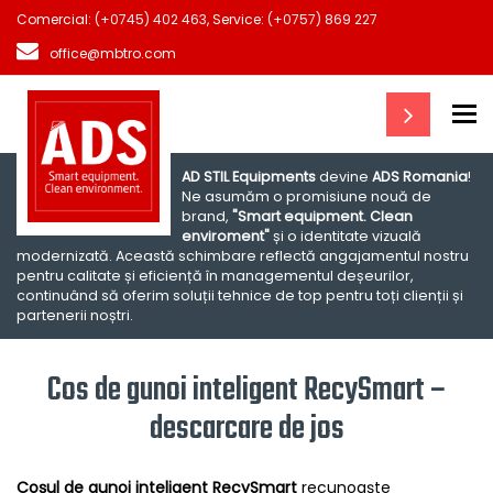
Comercial:
(+0745) 402 463
, Service:
(+0757) 869 227
office@mbtro.com
To
AD STIL Equipments
devine
ADS Romania
!
Ne asumăm o promisiune nouă de
brand,
"Smart equipment. Clean
enviroment"
și o identitate vizuală
modernizată. Această schimbare reflectă angajamentul nostru
pentru calitate și eficiență în managementul deșeurilor,
continuând să oferim soluții tehnice de top pentru toți clienții și
partenerii noștri.
Cos de gunoi inteligent RecySmart –
descarcare de jos
Coșul de gunoi inteligent RecySmart
recunoaște