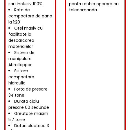
sau inclusiv 100%
pentru dubla operare cu
Rata de
telecomanda
compactare de pana
la 1:20
Otel masiv cu
facilitate la
descarcarea
materialelor
Sistem de
manipulare
Abrollkipper
Sistem
compactare
hidraulic
Forta de presare
34 tone
Durata ciclu
presare 60 secunde
Greutate maxim
5.7 tone
Dotari electrice 3