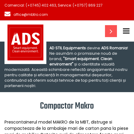
Comercial:
(+0745) 402 463
, Service:
(+0757) 869 227
office@mbtro.com
To
AD STIL Equipments
devine
ADS Romania
!
Ne asumăm o promisiune nouă de
brand,
"Smart equipment. Clean
enviroment"
și o identitate vizuală
modernizată. Această schimbare reflectă angajamentul nostru
pentru calitate și eficiență în managementul deșeurilor,
continuând să oferim soluții tehnice de top pentru toți clienții și
partenerii noștri.
Compactor Makro
Prescontainerul model MAKRO de la MBT, distruge si
compacteaza de la ambalaje mari de carton pana la piese