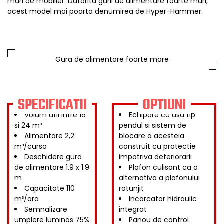
mari de mobilier. Datorita gurii de alimentare foarte mari,
acest model mai poarta denumirea de Hyper-Hammer.
Gura de alimentare foarte mare
SPECIFICATII
OPTIUNI
Volum util intre 16
Echipare cu usa tip
si 24 m³
pendul si sistem de
Alimentare 2,2
blocare a acesteia
m³/cursa
construit cu protectie
Deschidere gura
impotriva deteriorarii
de alimentare 1.9 x 1.9
Plafon culisant ca o
m
alternativa a plafonului
Capacitate 110
rotunjit
m³/ora
Incarcator hidraulic
Semnalizare
integrat
umplere luminos 75%
Panou de control