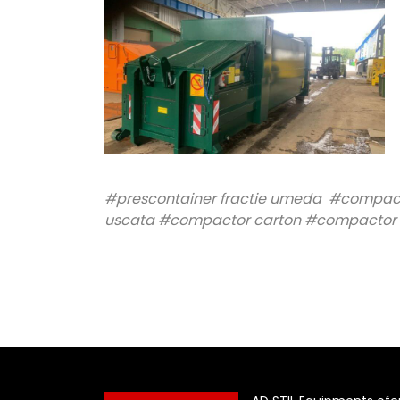
#prescontainer fractie umeda #compacto
uscata #compactor carton #compactor 