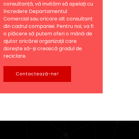
consultanță, vă invităm să apelați cu
încredere Departamentul
Comercial sau oricare alt consultant
din cadrul companiei. Pentru noi, va fi
o plăcere să putem oferi o mână de
ajutor oricărei organizații care
dorește să-și crească gradul de
reciclare.
Contactează-ne!