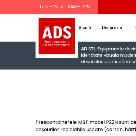
Luni - Vineri
9AM -17PM
Acasă
Despre noi
AD STIL Equipments
devi
identitate vizuală moder
deșeurilor, continuând să o
Prescontainerele MBT model P22N sunt dest
deșeurilor reciclabile uscate (
carton, hârti