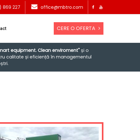
) 869 227
office@mbtro.com
CERE O OFERTA
act
mart equipment. Clean enviroment"
și o
ru calitate și eficiență în managementul
ștri.