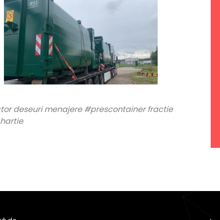
r deseuri menajere #prescontainer fractie
hartie