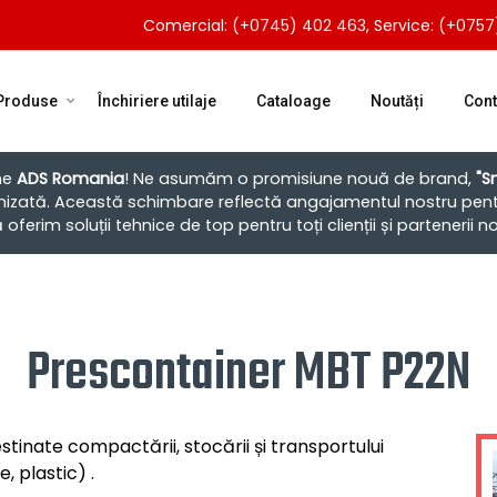
Comercial:
(+0745) 402 463
, Service:
(+0757
Produse
Închiriere utilaje
Cataloage
Noutăți
Cont
ne
ADS Romania
! Ne asumăm o promisiune nouă de brand,
"S
nizată. Această schimbare reflectă angajamentul nostru pent
ferim soluții tehnice de top pentru toți clienții și partenerii no
Prescontainer MBT P22N
inate compactării, stocării și transportului
e, plastic)
.