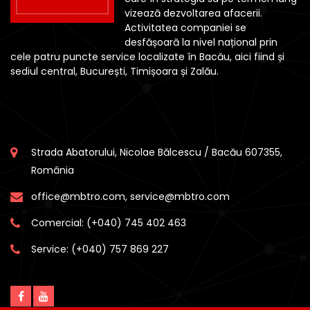
vizează dezvoltarea afacerii.
Activitatea companiei se
desfășoară la nivel național prin
cele patru puncte service localizate în Bacău, aici fiind și
sediul central, București, Timișoara și Zalău.
Strada Abatorului, Nicolae Bălcescu / Bacău 607355,
România
office@mbtro.com, service@mbtro.com
Comercial:
(+040) 745 402 463
Service:
(+040) 757 869 227