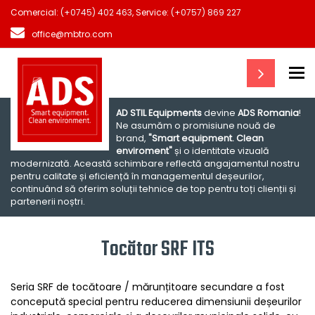
Comercial:
(+0745) 402 463
, Service:
(+0757) 869 227
office@mbtro.com
To
AD STIL Equipments
devine
ADS Romania
!
Ne asumăm o promisiune nouă de
brand,
"Smart equipment. Clean
enviroment"
și o identitate vizuală
modernizată. Această schimbare reflectă angajamentul nostru
pentru calitate și eficiență în managementul deșeurilor,
continuând să oferim soluții tehnice de top pentru toți clienții și
partenerii noștri.
Tocător SRF ITS
Seria SRF de tocătoare / mărunțitoare secundare a fost
concepută special pentru reducerea dimensiunii deșeurilor