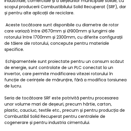
industriale, comerciale și a deșeurilor municipale solide, cu
scopul producerii Combustibilului Solid Recuperat (SRF), dar
și pentru alte aplicații de reciclare.
Aceste tocătoare sunt disponibile cu diametre de rotor
care variază între Ø670mm și Ø900mm și lungimi ale
rotorului între 1700mm și 2300mm, cu diferite configurații
de tăiere ale rotorului, concepute pentru materiale
specifice.
Echipamentele sunt proiectate pentru un consum scăzut
de energie, sunt controlate de un PLC conectat la un
invertor, care permite modificarea vitezei rotorului în
funcție de cerințele de mărunțire, fără a modifica torsiunea
de lucru.
Seria de tocătoare SRF este potrivită pentru procesarea
unor volume mari de deșeuri, precum hârtie, carton,
plastic, cauciuc, textile etc., precum și pentru producția de
Combustibil Solid Recuperat pentru centralele de
cogenerare și pentru industria cimentului.